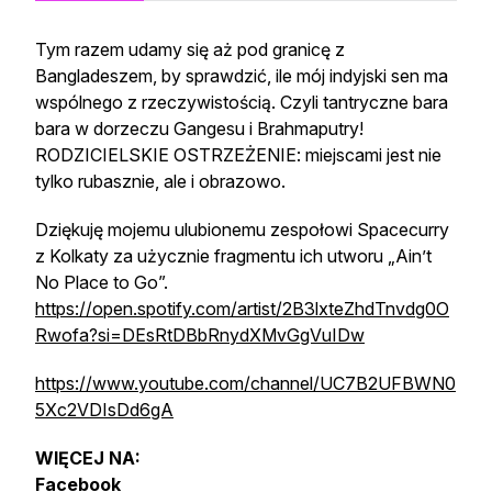
Tym razem udamy się aż pod granicę z
Bangladeszem, by sprawdzić, ile mój indyjski sen ma
wspólnego z rzeczywistością. Czyli tantryczne bara
bara w dorzeczu Gangesu i Brahmaputry!
RODZICIELSKIE OSTRZEŻENIE: miejscami jest nie
tylko rubasznie, ale i obrazowo.
Dziękuję mojemu ulubionemu zespołowi Spacecurry
z Kolkaty za użycznie fragmentu ich utworu „Ain’t
No Place to Go”.
https://open.spotify.com/artist/2B3lxteZhdTnvdg0O
Rwofa?si=DEsRtDBbRnydXMvGgVuIDw
https://www.youtube.com/channel/UC7B2UFBWN0
5Xc2VDIsDd6gA
WIĘCEJ NA:
Facebook