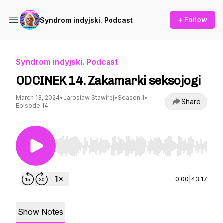
+ Follow
Syndrom indyjski. Podcast
Syndrom indyjski. Podcast
ODCINEK 14. Zakamarki seksojogi
March 13, 2024
•
Jarosław Stawirej
•
Season 1
•
Share
Episode 14
Use Left/Right to seek, Home/End to jump to st
0:00
|
43:17
Show Notes