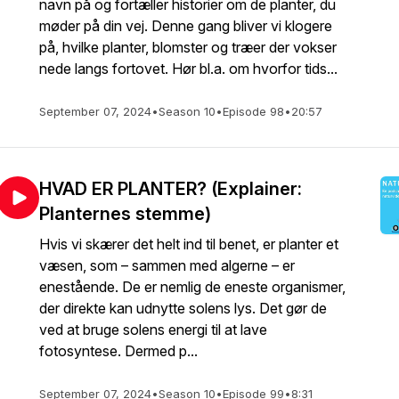
navn på og fortæller historier om de planter, du
møder på din vej. Denne gang bliver vi klogere
på, hvilke planter, blomster og træer der vokser
nede langs fortovet. Hør bl.a. om hvorfor tids...
September 07, 2024
•
Season 10
•
Episode 98
•
20:57
HVAD ER PLANTER? (Explainer:
Planternes stemme)
Hvis vi skærer det helt ind til benet, er planter et
væsen, som – sammen med algerne – er
enestående. De er nemlig de eneste organismer,
der direkte kan udnytte solens lys. Det gør de
ved at bruge solens energi til at lave
fotosyntese. Dermed p...
September 07, 2024
•
Season 10
•
Episode 99
•
8:31