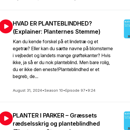
HVAD ER PLANTEBLINDHED?
(Explainer: Planternes Stemme)
Kan du kende forskel på et lindetræ og et
egetræ? Eller kan du sætte navne på blomsterne
i vejbedet og landets mange grøftekanter? Hvis
ikke, ja så er du nok planteblind. Men bare rolig,
du er ikke den eneste!Planteblindhed er et
begreb, de...
August 31, 2024
•
Season 10
•
Episode 97
•
9:24
PLANTER I PARKER – Græssets
rædselsskrig og planteblindhed