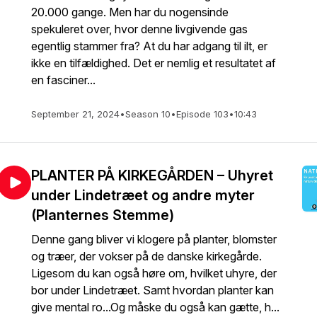
20.000 gange. Men har du nogensinde
spekuleret over, hvor denne livgivende gas
egentlig stammer fra? At du har adgang til ilt, er
ikke en tilfældighed. Det er nemlig et resultatet af
en fasciner...
September 21, 2024
•
Season 10
•
Episode 103
•
10:43
PLANTER PÅ KIRKEGÅRDEN – Uhyret
under Lindetræet og andre myter
(Planternes Stemme)
Denne gang bliver vi klogere på planter, blomster
og træer, der vokser på de danske kirkegårde.
Ligesom du kan også høre om, hvilket uhyre, der
bor under Lindetræet. Samt hvordan planter kan
give mental ro...Og måske du også kan gætte, h...