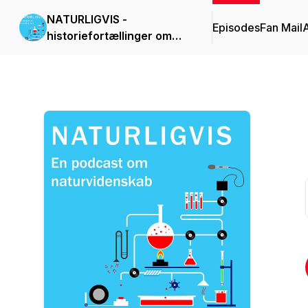
NATURLIGVIS -
Episodes
Fan Mail
historiefortællinger om
videnskab og teknologi