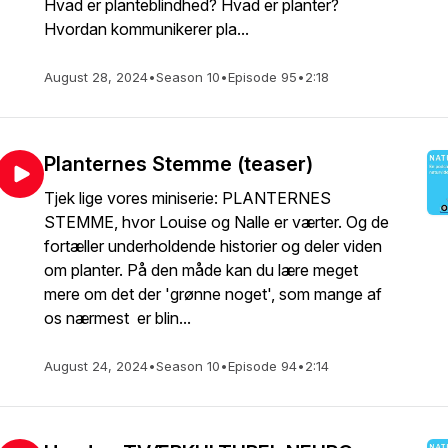
Hvad er planteblindhed? Hvad er planter?
Hvordan kommunikerer pla...
August 28, 2024
•
Season 10
•
Episode 95
•
2:18
Planternes Stemme (teaser)
Tjek lige vores miniserie: PLANTERNES
STEMME, hvor Louise og Nalle er værter. Og de
fortæller underholdende historier og deler viden
om planter. På den måde kan du lære meget
mere om det der 'grønne noget', som mange af
os nærmest er blin...
August 24, 2024
•
Season 10
•
Episode 94
•
2:14