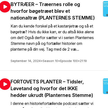
BYTRÆER – Træernes rolle og
hvorfor bøgetræet blev et
nationaltræ (PLANTERNES STEMME)
Kan du kende forskel på et kastanjetræ og så et
bøgetræ? Hvis du ikke kan, er du altså ikke alene
om det! Også derfor sætter vi i serien Planternes
Stemme navn på og fortæller historier om
planterne på din vej. Tag med de 2 væ...
September 14, 2024
•
Season 10
•
Episode 100
•
21:19
FORTOVETS PLANTER – Tidsler,
Løvetand og hvorfor det IKKE
hedder ukrudt (Planternes Stemme)
I denne en historiefortællende podcast sætter vi