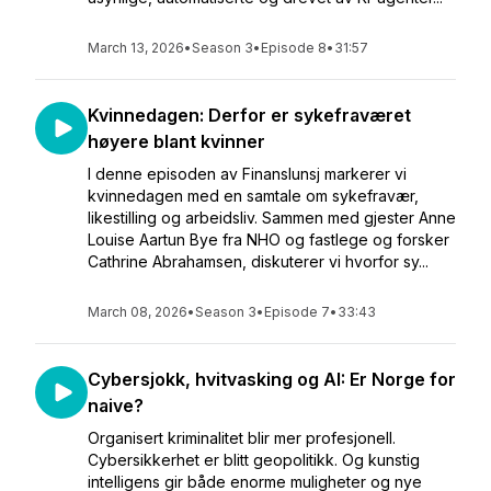
March 13, 2026
•
Season 3
•
Episode 8
•
31:57
Kvinnedagen: Derfor er sykefraværet
høyere blant kvinner
I denne episoden av Finanslunsj markerer vi
kvinnedagen med en samtale om sykefravær,
likestilling og arbeidsliv. Sammen med gjester Anne
Louise Aartun Bye fra NHO og fastlege og forsker
Cathrine Abrahamsen, diskuterer vi hvorfor sy...
March 08, 2026
•
Season 3
•
Episode 7
•
33:43
Cybersjokk, hvitvasking og AI: Er Norge for
naive?
Organisert kriminalitet blir mer profesjonell.
Cybersikkerhet er blitt geopolitikk. Og kunstig
intelligens gir både enorme muligheter og nye