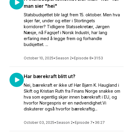
man sier "hei"
Statsbudsjettet blir lagt frem 15. oktober. Men hva
skjer før, under og etter i Stortingets
korridorer? Tidligere Statssekretær, Jørgen
Næsje, nå Fagsjef i Norsk Industri, har lang
erfaring med å legge frem og forhandle
budsjettet. ...
October 10, 2025
•
Season 2
•
Episode 8
•
31:53
Har bærekraft blitt ut?
Nei, bærekraft er ikke ut! Hør Bjørn K. Haugland i
Skift og Kristian Ruth fra Finans Norge snakke om
hva som egentlig skjer innen bærekraft i EU, og
hvorfor Norgespris er en nødvendighet.Vi
diskuterer også hvorfor bærekraftig...
October 03, 2025
•
Season 2
•
Episode 7
•
36:27