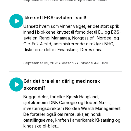
Ikke sett EØS-avtalen i spill!
Uansett hvem som vinner valget, er det stort sprik
innad i blokkene knyttet til forholdet til EU og EØS-
avtalen. Randi Marjamaa, Norgessjef i Nordea, og
Ole-Erik Almlid, administrerende direktør i NHO,
diskuterer dette i Finanslunsj. Deres unis...
September 05, 2025
•
Season 2
•
Episode 4
•
38:20
Går det bra eller dårlig med norsk
økonomi?
Begge deler, forteller Kjersti Haugland,
sjeføkonom i DNB Carnegie og Robert Næss,
investeringsdirektør i Nordea Wealth Management.
De forteller også om rente, aksjer, norsk
omstillingsevne, kraften i amerikansk KI-satsing og
kinesiske el-biler...