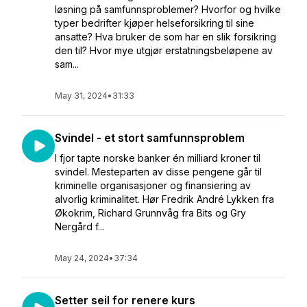
løsning på samfunnsproblemer? Hvorfor og hvilke
typer bedrifter kjøper helseforsikring til sine
ansatte? Hva bruker de som har en slik forsikring
den til? Hvor mye utgjør erstatningsbeløpene av
sam...
May 31, 2024
•
31:33
Svindel - et stort samfunnsproblem
I fjor tapte norske banker én milliard kroner til
svindel. Mesteparten av disse pengene går til
kriminelle organisasjoner og finansiering av
alvorlig kriminalitet. Hør Fredrik André Lykken fra
Økokrim, Richard Grunnvåg fra Bits og Gry
Nergård f...
May 24, 2024
•
37:34
Setter seil for renere kurs