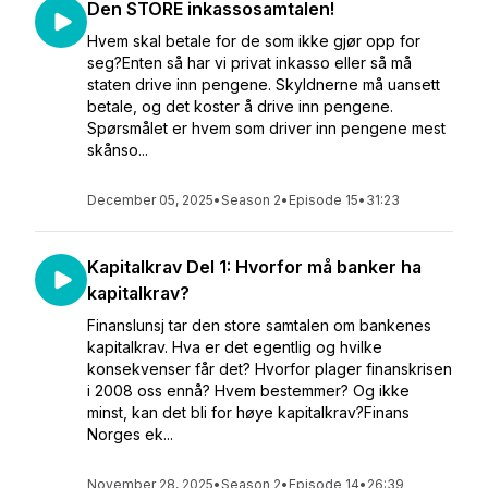
Den STORE inkassosamtalen!
Hvem skal betale for de som ikke gjør opp for
seg?Enten så har vi privat inkasso eller så må
staten drive inn pengene. Skyldnerne må uansett
betale, og det koster å drive inn pengene.
Spørsmålet er hvem som driver inn pengene mest
skånso...
December 05, 2025
•
Season 2
•
Episode 15
•
31:23
Kapitalkrav Del 1: Hvorfor må banker ha
kapitalkrav?
Finanslunsj tar den store samtalen om bankenes
kapitalkrav. Hva er det egentlig og hvilke
konsekvenser får det? Hvorfor plager finanskrisen
i 2008 oss ennå? Hvem bestemmer? Og ikke
minst, kan det bli for høye kapitalkrav?Finans
Norges ek...
November 28, 2025
•
Season 2
•
Episode 14
•
26:39