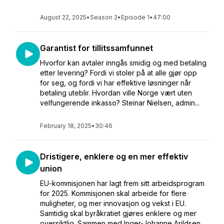
August 22, 2025
•
Season 2
•
Episode 1
•
47:00
Garantist for tillitssamfunnet
Hvorfor kan avtaler inngås smidig og med betaling
etter levering? Fordi vi stoler på at alle gjør opp
for seg, og fordi vi har effektive løsninger når
betaling uteblir. Hvordan ville Norge vært uten
velfungerende inkasso? Steinar Nielsen, admin...
February 18, 2025
•
30:46
Dristigere, enklere og en mer effektiv
union
EU-kommisjonen har lagt frem sitt arbeidsprogram
for 2025. Kommisjonen skal arbeide for flere
muligheter, og mer innovasjon og vekst i EU.
Samtidig skal byråkratiet gjøres enklere og mer
oversiktlig. Sammen med Inger-Johanne Arildsen