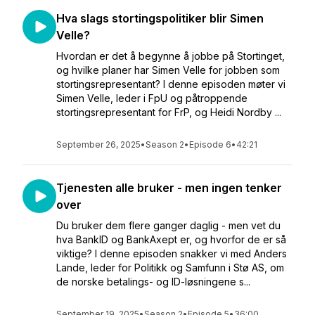
Hva slags stortingspolitiker blir Simen
Velle?
Hvordan er det å begynne å jobbe på Stortinget,
og hvilke planer har Simen Velle for jobben som
stortingsrepresentant? I denne episoden møter vi
Simen Velle, leder i FpU og påtroppende
stortingsrepresentant for FrP, og Heidi Nordby ...
September 26, 2025
•
Season 2
•
Episode 6
•
42:21
Tjenesten alle bruker - men ingen tenker
over
Du bruker dem flere ganger daglig - men vet du
hva BankID og BankAxept er, og hvorfor de er så
viktige? I denne episoden snakker vi med Anders
Lande, leder for Politikk og Samfunn i Stø AS, om
de norske betalings- og ID-løsningene s...
September 19, 2025
•
Season 2
•
Episode 5
•
36:00