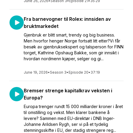
June 26, 2026
•
Season 3
•
Episode 21
•
35:29
Fra barnevogner til Rolex: innsiden av
bruktmarkedet
Gjenbruk er blitt smart, trendy og big business.
Men hvorfor henger Norge fortsatt litt etter?Vi får
besøk av gjenbruksekspert og talsperson for FINN
torget, Kathrine Opshaug Bakke, som gir innsikt i
hvordan nordmenn kjøper, selger og gi...
June 19, 2026
•
Season 3
•
Episode 20
•
37:19
Bremser strenge kapitalkrav veksten i
Europa?
Europa trenger rundt 15 000 milliarder kroner i året
til omstilling og vekst. Men klarer bankene å
levere? Sammen med EU-direktør i DNB Inger-
Johanne Arildsen Rygh, ser vi på et tydelig
stemningsskifte i EU, der stadig strengere reg...