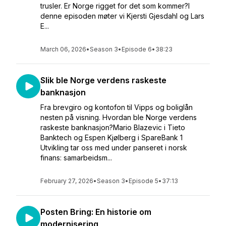
trusler. Er Norge rigget for det som kommer?I
denne episoden møter vi Kjersti Gjesdahl og Lars
E...
March 06, 2026
•
Season 3
•
Episode 6
•
38:23
Slik ble Norge verdens raskeste
banknasjon
Fra brevgiro og kontofon til Vipps og boliglån
nesten på visning. Hvordan ble Norge verdens
raskeste banknasjon?Mario Blazevic i Tieto
Banktech og Espen Kjølberg i SpareBank 1
Utvikling tar oss med under panseret i norsk
finans: samarbeidsm...
February 27, 2026
•
Season 3
•
Episode 5
•
37:13
Posten Bring: En historie om
modernisering