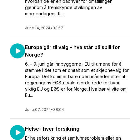
hvordan de er en pådriver for omstillingen
gjennom å fremskynde utviklingen av
morgendagens fl...
June 14, 2024
•
33:57
Europa går til valg – hva står på spill for
Norge?
6. – 9. juni går innbyggerne i EU til urnene for å
stemme i det som er omtalt som et skjebnevalg for
Europa. Det kommer bare noen måneder etter at
regjeringens EØS-utvalg gjorde rede for hvor
viktig EU og EØS er for Norge. Hva bør vi vite om
Eu...
June 07, 2024
•
38:04
Helse i hver forsikring
Er helseforsikring et samfunnsproblem eller en