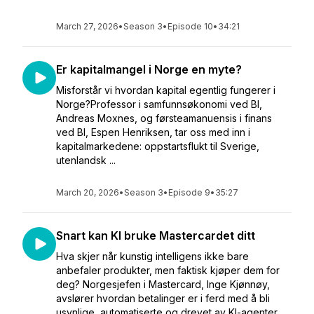
March 27, 2026
•
Season 3
•
Episode 10
•
34:21
Er kapitalmangel i Norge en myte?
Misforstår vi hvordan kapital egentlig fungerer i
Norge?Professor i samfunnsøkonomi ved BI,
Andreas Moxnes, og førsteamanuensis i finans
ved BI, Espen Henriksen, tar oss med inn i
kapitalmarkedene: oppstartsflukt til Sverige,
utenlandsk ...
March 20, 2026
•
Season 3
•
Episode 9
•
35:27
Snart kan KI bruke Mastercardet ditt
Hva skjer når kunstig intelligens ikke bare
anbefaler produkter, men faktisk kjøper dem for
deg? Norgesjefen i Mastercard, Inge Kjønnøy,
avslører hvordan betalinger er i ferd med å bli
usynlige, automatiserte og drevet av KI-agenter...