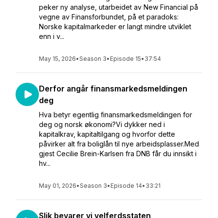
peker ny analyse, utarbeidet av New Financial på
vegne av Finansforbundet, på et paradoks:
Norske kapitalmarkeder er langt mindre utviklet
enn i v...
May 15, 2026
•
Season 3
•
Episode 15
•
37:54
Derfor angår finansmarkedsmeldingen
deg
Hva betyr egentlig finansmarkedsmeldingen for
deg og norsk økonomi?Vi dykker ned i
kapitalkrav, kapitaltilgang og hvorfor dette
påvirker alt fra boliglån til nye arbeidsplasser.Med
gjest Cecilie Brein-Karlsen fra DNB får du innsikt i
hv...
May 01, 2026
•
Season 3
•
Episode 14
•
33:21
Slik bevarer vi velferdsstaten