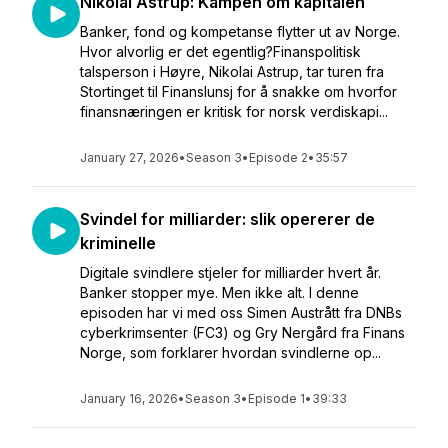
Nikolai Astrup: Kampen om kapitalen
Banker, fond og kompetanse flytter ut av Norge.
Hvor alvorlig er det egentlig?Finanspolitisk
talsperson i Høyre, Nikolai Astrup, tar turen fra
Stortinget til Finanslunsj for å snakke om hvorfor
finansnæringen er kritisk for norsk verdiskapi...
January 27, 2026
•
Season 3
•
Episode 2
•
35:57
Svindel for milliarder: slik opererer de
kriminelle
Digitale svindlere stjeler for milliarder hvert år.
Banker stopper mye. Men ikke alt. I denne
episoden har vi med oss Simen Austrått fra DNBs
cyberkrimsenter (FC3) og Gry Nergård fra Finans
Norge, som forklarer hvordan svindlerne op...
January 16, 2026
•
Season 3
•
Episode 1
•
39:33