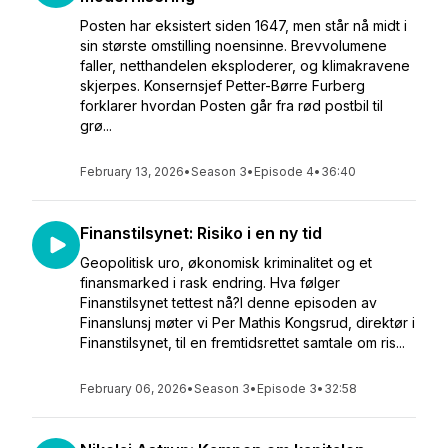
Posten har eksistert siden 1647, men står nå midt i
sin største omstilling noensinne. Brevvolumene
faller, netthandelen eksploderer, og klimakravene
skjerpes. Konsernsjef Petter-Børre Furberg
forklarer hvordan Posten går fra rød postbil til
grø...
February 13, 2026
•
Season 3
•
Episode 4
•
36:40
Finanstilsynet: Risiko i en ny tid
Geopolitisk uro, økonomisk kriminalitet og et
finansmarked i rask endring. Hva følger
Finanstilsynet tettest nå?I denne episoden av
Finanslunsj møter vi Per Mathis Kongsrud, direktør i
Finanstilsynet, til en fremtidsrettet samtale om ris...
February 06, 2026
•
Season 3
•
Episode 3
•
32:58