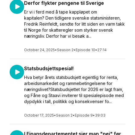
Derfor flykter pengene til Sverige
Er vi i ferd med å tape kappløpet om
kapitalen? Den tidligere svenske statsministeren,
Fredrik Reinfeldt, sendte for litt siden en varm takk
til Norge for skatteregler som styrker svensk
næringsliv. Derfor har vi besøk a...
October 24, 2025
•
Season 2
•
Episode 10
•
27:14
Statsbudsjettspesial!
Hva betyr årets statsbudsjett egentlig for renta,
arbeidsmarkedet og rammebetingelsene for
næringslivet?Statsbudsjettet for 2026 er lagt fram,
og Fåne og Staavi inviterer til spesialepisode med
dypdykk i tall, politikk og konsekvenser fo...
October 17, 2025
•
Season 2
•
Episode 9
•
39:03
I Finansdepartementet sier man "nei" før