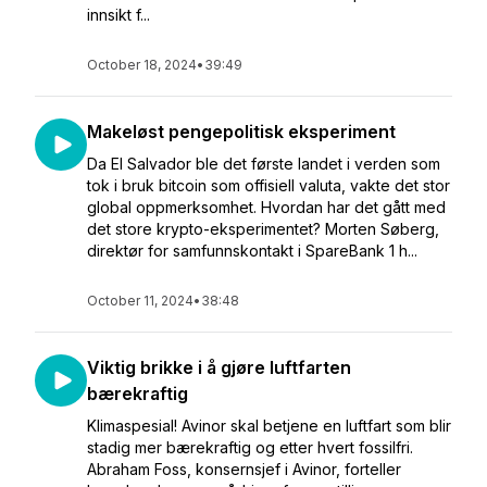
innsikt f...
October 18, 2024
•
39:49
Makeløst pengepolitisk eksperiment
Da El Salvador ble det første landet i verden som
tok i bruk bitcoin som offisiell valuta, vakte det stor
global oppmerksomhet. Hvordan har det gått med
det store krypto-eksperimentet? Morten Søberg,
direktør for samfunnskontakt i SpareBank 1 h...
October 11, 2024
•
38:48
Viktig brikke i å gjøre luftfarten
bærekraftig
Klimaspesial! Avinor skal betjene en luftfart som blir
stadig mer bærekraftig og etter hvert fossilfri.
Abraham Foss, konsernsjef i Avinor, forteller