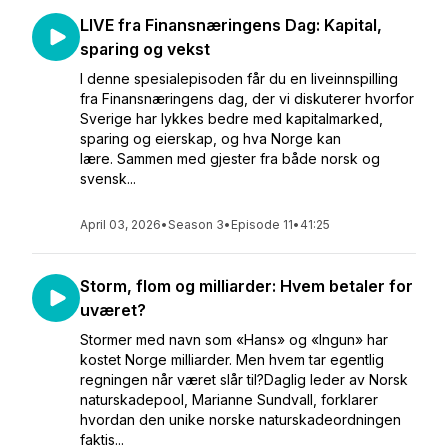
LIVE fra Finansnæringens Dag: Kapital,
sparing og vekst
I denne spesialepisoden får du en liveinnspilling
fra Finansnæringens dag, der vi diskuterer hvorfor
Sverige har lykkes bedre med kapitalmarked,
sparing og eierskap, og hva Norge kan
lære. Sammen med gjester fra både norsk og
svensk...
April 03, 2026
•
Season 3
•
Episode 11
•
41:25
Storm, flom og milliarder: Hvem betaler for
uværet?
Stormer med navn som «Hans» og «Ingun» har
kostet Norge milliarder. Men hvem tar egentlig
regningen når været slår til?Daglig leder av Norsk
naturskadepool, Marianne Sundvall, forklarer
hvordan den unike norske naturskadeordningen
faktis...