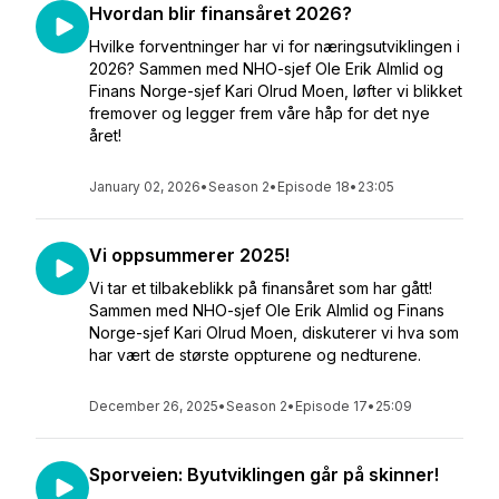
Hvordan blir finansåret 2026?
Hvilke forventninger har vi for næringsutviklingen i
2026? Sammen med NHO-sjef Ole Erik Almlid og
Finans Norge-sjef Kari Olrud Moen, løfter vi blikket
fremover og legger frem våre håp for det nye
året!
January 02, 2026
•
Season 2
•
Episode 18
•
23:05
Vi oppsummerer 2025!
Vi tar et tilbakeblikk på finansåret som har gått!
Sammen med NHO-sjef Ole Erik Almlid og Finans
Norge-sjef Kari Olrud Moen, diskuterer vi hva som
har vært de største oppturene og nedturene.
December 26, 2025
•
Season 2
•
Episode 17
•
25:09
Sporveien: Byutviklingen går på skinner!