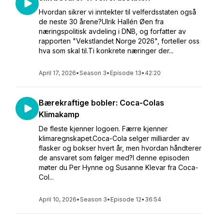
Hvordan sikrer vi inntekter til velferdsstaten også
de neste 30 årene?Ulrik Hallén Øen fra
næringspolitisk avdeling i DNB, og forfatter av
rapporten "Vekstlandet Norge 2026", forteller oss
hva som skal til.Ti konkrete næringer der...
April 17, 2026
•
Season 3
•
Episode 13
•
42:20
Bærekraftige bobler: Coca-Colas
Klimakamp
De fleste kjenner logoen. Færre kjenner
klimaregnskapet.Coca-Cola selger milliarder av
flasker og bokser hvert år, men hvordan håndterer
de ansvaret som følger med?I denne episoden
møter du Per Hynne og Susanne Klevar fra Coca-
Col...
April 10, 2026
•
Season 3
•
Episode 12
•
36:54