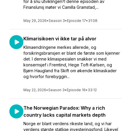
for å snu utviklingen?I denne episoden av
Finanslunsj møter vi Camilla Gramstad,...
May 29, 2026
•
Season 3
•
Episode 17
•
31:08
Klimarisikoen vi ikke tar på alvor
Klimaendringene merkes allerede, og
forsikringsbransjen er blant de første som kjenner
det. I denne klimaspesialen snakker vi med
konsernsjef i Fremtind, Hege Toft-Karlsen, og
Bjørn Haugland fra Skift om økende klimaskader
og hvorfor forebyggin...
May 22, 2026
•
Season 3
•
Episode 16
•
33:12
The Norwegian Paradox: Why a rich
country lacks capital markets depth
Norge er blant verdens rikeste land, og vi har
verdens største statlige investeringsfond. Likevel