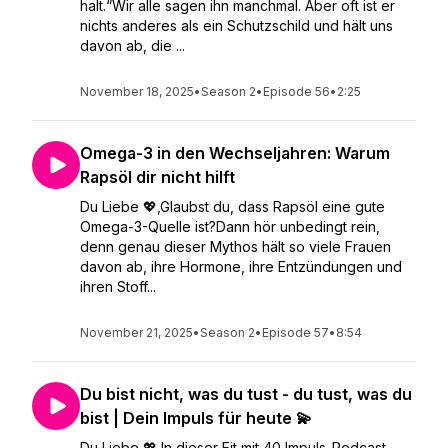
halt.“Wir alle sagen ihn manchmal. Aber oft ist er
nichts anderes als ein Schutzschild und hält uns
davon ab, die ...
November 18, 2025
•
Season 2
•
Episode 56
•
2:25
Omega-3 in den Wechseljahren: Warum
Rapsöl dir nicht hilft
Du Liebe 💖,Glaubst du, dass Rapsöl eine gute
Omega-3-Quelle ist?Dann hör unbedingt rein,
denn genau dieser Mythos hält so viele Frauen
davon ab, ihre Hormone, ihre Entzündungen und
ihren Stoff...
November 21, 2025
•
Season 2
•
Episode 57
•
8:54
Du bist nicht, was du tust - du tust, was du
bist | Dein Impuls für heute 💫
Du Liebe 💖,In dieser Fit mit 40 Impuls-Podcast-