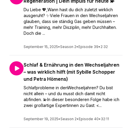
Regeneration | Dein Impuls für heute 💫
Du Liebe 💖,Wann hast du dich zuletzt wirklich
ausgeruht? ✨Viele Frauen in den Wechseljahren
glauben, dass sie ständig Gas geben müssen –
mehr Training, mehr Disziplin, mehr Durchhalten.
Doch die ...
September 15, 2025
•
Season 2
•
Episode 39
•
2:32
Schlaf & Ernährung in den Wechseljahren
– was wirklich hilft (mit Sybille Schopper
und Petra Hömens)
Schlafprobleme in denWechseljahren? Du bist
nicht allein – und du musst dich damit nicht
abfinden. 💫In dieser besonderen Folge habe ich
zwei großartige Expertinnen zu Gast: <...
September 19, 2025
•
Season 2
•
Episode 40
•
32:11