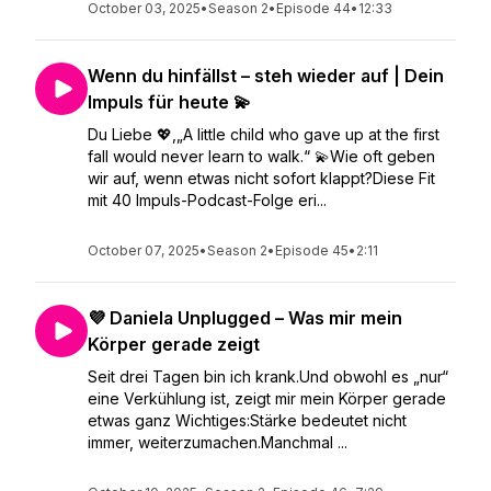
October 03, 2025
•
Season 2
•
Episode 44
•
12:33
Wenn du hinfällst – steh wieder auf | Dein
Impuls für heute 💫
Du Liebe 💖,„A little child who gave up at the first
fall would never learn to walk.“ 💫Wie oft geben
wir auf, wenn etwas nicht sofort klappt?Diese Fit
mit 40 Impuls-Podcast-Folge eri...
October 07, 2025
•
Season 2
•
Episode 45
•
2:11
💜 Daniela Unplugged – Was mir mein
Körper gerade zeigt
Seit drei Tagen bin ich krank.Und obwohl es „nur“
eine Verkühlung ist, zeigt mir mein Körper gerade
etwas ganz Wichtiges:Stärke bedeutet nicht
immer, weiterzumachen.Manchmal ...