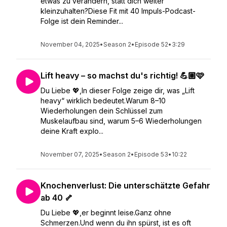
etwas zu verändern, statt dich weiter
kleinzuhalten?Diese Fit mit 40 Impuls-Podcast-
Folge ist dein Reminder...
November 04, 2025
•
Season 2
•
Episode 52
•
3:29
Lift heavy – so machst du's richtig! 💪🏼🩷
Du Liebe 💖,In dieser Folge zeige dir, was „Lift
heavy“ wirklich bedeutet.Warum 8–10
Wiederholungen dein Schlüssel zum
Muskelaufbau sind, warum 5–6 Wiederholungen
deine Kraft explo...
November 07, 2025
•
Season 2
•
Episode 53
•
10:22
Knochenverlust: Die unterschätzte Gefahr
ab 40 🦴
Du Liebe 💖,er beginnt leise.Ganz ohne
Schmerzen.Und wenn du ihn spürst, ist es oft