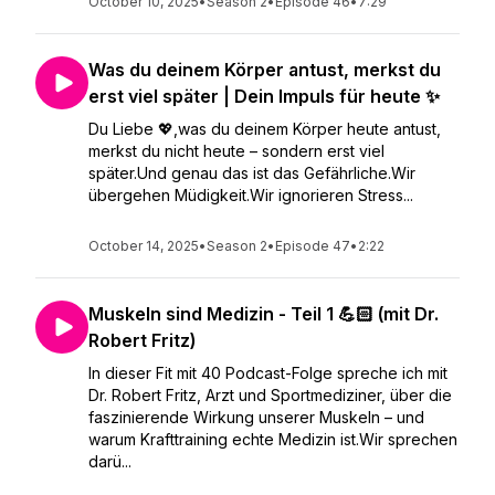
October 10, 2025
•
Season 2
•
Episode 46
•
7:29
Was du deinem Körper antust, merkst du
erst viel später | Dein Impuls für heute ✨
Du Liebe 💖,was du deinem Körper heute antust,
merkst du nicht heute – sondern erst viel
später.Und genau das ist das Gefährliche.Wir
übergehen Müdigkeit.Wir ignorieren Stress...
October 14, 2025
•
Season 2
•
Episode 47
•
2:22
Muskeln sind Medizin - Teil 1 💪🏻 (mit Dr.
Robert Fritz)
In dieser Fit mit 40 Podcast-Folge spreche ich mit
Dr. Robert Fritz, Arzt und Sportmediziner, über die
faszinierende Wirkung unserer Muskeln – und
warum Krafttraining echte Medizin ist.Wir sprechen
darü...