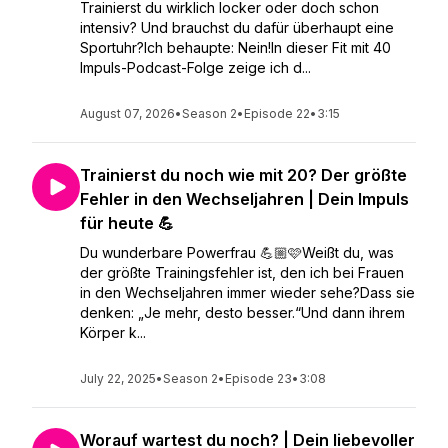
Trainierst du wirklich locker oder doch schon
intensiv? Und brauchst du dafür überhaupt eine
Sportuhr?Ich behaupte: Nein!In dieser Fit mit 40
Impuls-Podcast-Folge zeige ich d...
August 07, 2026
•
Season 2
•
Episode 22
•
3:15
Trainierst du noch wie mit 20? Der größte
Fehler in den Wechseljahren | Dein Impuls
für heute 💪
Du wunderbare Powerfrau 💪🏼🩷Weißt du, was
der größte Trainingsfehler ist, den ich bei Frauen
in den Wechseljahren immer wieder sehe?Dass sie
denken: „Je mehr, desto besser.“Und dann ihrem
Körper k...
July 22, 2025
•
Season 2
•
Episode 23
•
3:08
Worauf wartest du noch? | Dein liebevoller