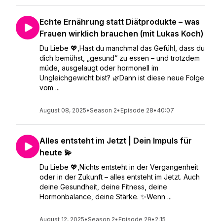
Echte Ernährung statt Diätprodukte – was
Frauen wirklich brauchen (mit Lukas Koch)
Du Liebe 💖,Hast du manchmal das Gefühl, dass du
dich bemühst, „gesund“ zu essen – und trotzdem
müde, ausgelaugt oder hormonell im
Ungleichgewicht bist? 🌿Dann ist diese neue Folge
vom ...
August 08, 2025
•
Season 2
•
Episode 28
•
40:07
Alles entsteht im Jetzt | Dein Impuls für
heute 💫
Du Liebe 💖,Nichts entsteht in der Vergangenheit
oder in der Zukunft – alles entsteht im Jetzt. Auch
deine Gesundheit, deine Fitness, deine
Hormonbalance, deine Stärke. ✨Wenn ...
August 12, 2025
•
Season 2
•
Episode 29
•
2:15