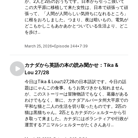
が、2人と2匹のおうちです。日本から引っこ抜いて
この大平原に移植して来た女性は、日本で頑張って頑
張って、「人間が人間らしい気持ちになれるところ」
に根をおろしました。つまり、夜は暗いもの。電気が
どこもかしこもあかあかとついている生活より、どこ
を歩け...
March 25, 2026
•
Episode 244
•
7:39
カナダから英語の本の読み聞かせ：Tika &
Lou 27/28
今日はTika & Louの27,28の日本語訳です。今日の話
題はにゃんこの食事。もうお気づきかも知れません
が、このストーリーは冒険物語でもなく、葛藤がある
わけでもなく、単に、カナダアルバータ州大平原での
平和な猫と二人の生活を切り取ったものです。2匹の
猫は黒猫ちゃん。2匹ともカナダのシェルターから引
き取って来ました。カナダにはボランティアや行政が
運営するアニマルシェルターがたくさんあり...