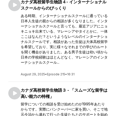
カナダ高校留学生物語４- インターナショナル
スクールからのびっくり
ある時期、インターナショナルスクールに通っている
日本人生徒の親からの相談が多くなりました。インタ
ーナショナルスクールと言っても、最近アジアにニョ
キニョキ出来ている、マレーシアやタイとかに、一体
ここはなんだ？というようなレベルのインターナショ
ナルスクールです。相談があった生徒は大体高校留学
を希望しており、実に様々なそれまでの学びのルート
を聞く機会がありました。ある男子生徒は幼い頃から
日本の学校経験はほとんどなく、マレーシアのインタ
ーナショナルスクール...
August 29, 2025
•
Episode 215
•
16:31
カナダ高校留学生物語３ - 「スムーズな留学は
高い能力の特権」
留学についての相談を受け始めたのが1995年あたり
からです。実際にバンクーバーに家を買い、そこで地
元今治から連れて行った生徒たちとのサポートを始め