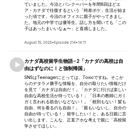
ていました。今治とバンクーバーを年間8回ほどエ
ア・カナダで往復するという「時差ボケ」生活が始ま
った頃です。今治のオフィスに親子がやってきまし
た。地元の中学では優等生。話し方を聞いても「この
子はあったまいいなぁ〜」と直感しました。
August 15, 2025
•
Episode 214
•
14:11
カナダ高校留学生物語−2「カナダの高校は自
由はずなのに！と強制帰国」
SNSはTeenagerにとっては、Toxicですね。そこか
らのデタラメ勝手な情報を、自分の取りたい情報だけ
を見て「カナダは自由だ！」「カナダに行けば楽しい
自由な高校生活が待っている！」「日本の教師にガミ
ガミ言われる筋合いなどない！」「校則もない！髪も
自由、何を着るのも自由！」「親もいないし、自分の
自由が待っている！」留学したい！と、ある日親に言
い出します。こんな、正直アホな考えで親に「高校留
学させてほしい...