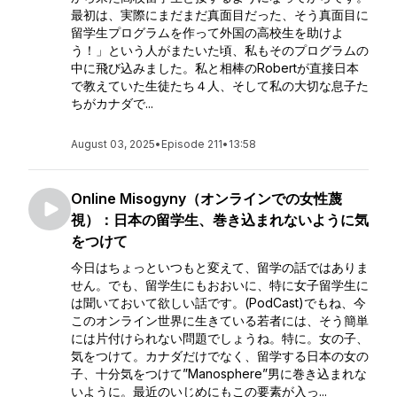
最初は、実際にまだまだ真面目だった、そう真面目に
留学生プログラムを作って外国の高校生を助けよ
う！」という人がまたいた頃、私もそのプログラムの
中に飛び込みました。私と相棒のRobertが直接日本
で教えていた生徒たち４人、そして私の大切な息子た
ちがカナダで...
August 03, 2025
•
Episode 211
•
13:58
Online Misogyny（オンラインでの女性蔑
視）：日本の留学生、巻き込まれないように気
をつけて
今日はちょっといつもと変えて、留学の話ではありま
せん。でも、留学生にもおおいに、特に女子留学生に
は聞いておいて欲しい話です。(PodCast)でもね、今
このオンライン世界に生きている若者には、そう簡単
には片付けられない問題でしょうね。特に。女の子、
気をつけて。カナダだけでなく、留学する日本の女の
子、十分気をつけて”Manosphere”男に巻き込まれな
いように。最近のいじめにもこの要素が入っ...