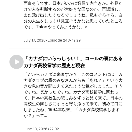
面白そうです。日本がいかに窮屈で内向きか。外見だ
けで人を判断するのが大好きな国なのか。再認識し、
また飛び出したくなるでしょうね。私もそろそろ、自
分の人生をじっくり見直そうかなと思っていたところ
です。Tatooやってみようかな。<...
July 17, 2026
•
Episode 243
•
12:29
「カナダにいらっしゃい！」コールの裏にある
カナダ高校留学の歴史と現在
「だからカナダに来ますか？」このコメントには、カ
ナダクラブの親のみなさんからも「あれ？」という大
きな息の音が聞こえて来たような気がしました。そう
ですね。長かったですね。カナダ高校留学に関わっ
て、日本の高校生の悲しみをずっと見て来て。日本の
高校生の悔しさにずっと寄り添って来て。初めて口に
しましたね、1994年以来。「カナダ高校留学します
か？」って...
June 18, 2026
•
22:02