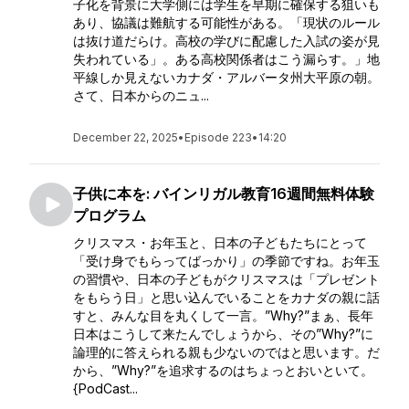
子化を背景に大学側には学生を早期に確保する狙いも
あり、協議は難航する可能性がある。「現状のルール
は抜け道だらけ。高校の学びに配慮した入試の姿が見
失われている」。ある高校関係者はこう漏らす。」地
平線しか見えないカナダ・アルバータ州大平原の朝。
さて、日本からのニュ...
December 22, 2025
•
Episode 223
•
14:20
子供に本を: バインリガル教育16週間無料体験
プログラム
クリスマス・お年玉と、日本の子どもたちにとって
「受け身でもらってばっかり」の季節ですね。お年玉
の習慣や、日本の子どもがクリスマスは「プレゼント
をもらう日」と思い込んでいることをカナダの親に話
すと、みんな目を丸くして一言。”Why?”まぁ、長年
日本はこうして来たんでしょうから、その”Why?”に
論理的に答えられる親も少ないのではと思います。だ
から、”Why?”を追求するのはちょっとおいといて。
{PodCast...