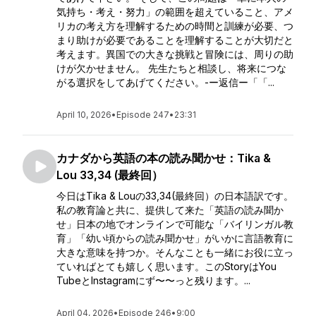
気持ち・考え・努力」の範囲を超えていること、アメ
リカの考え方を理解するための時間と訓練が必要、つ
まり助けが必要であることを理解することが大切だと
考えます。異国での大きな挑戦と冒険には、周りの助
けが欠かせません。 先生たちと相談し、将来につな
がる選択をしてあげてください。-ー返信ー「「...
April 10, 2026
•
Episode 247
•
23:31
カナダから英語の本の読み聞かせ：Tika &
Lou 33,34 (最終回）
今日はTika & Louの33,34(最終回）の日本語訳です。
私の教育論と共に、提供して来た「英語の読み聞か
せ」日本の地でオンラインで可能な「バイリンガル教
育」「幼い頃からの読み聞かせ」がいかに言語教育に
大きな意味を持つか。そんなことも一緒にお役に立っ
ていればとても嬉しく思います。このStoryはYou
TubeとInstagramにず〜〜っと残ります。...
April 04, 2026
•
Episode 246
•
9:00