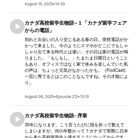
August 10, 2025
•
14:30
カナダ高校留学生物語−１「カナダ留学フェア
からの電話」
別れと出会いの入り交じるある春の日。突然電話がか
かって来ました。今のようにスマホがどこにでもしゃ
しゃり出て来る時代とは違い、その日は家の電話が鳴
りました。「もしもし。」たまたま日曜日ということ
もあり、オフィスではなく家で休みを楽しんでいた私
の声は、ちょっと元気がなかったかも。（PodCast)
一芸に秀でるとはこのことなんですね。その才能によ
り...
August 06, 2025
•
Episode 212
•
13:10
カナダ高校留学生物語- 序章
35年になります。こう言うたびに指を折って数えて
しまいますが。何の年数かって？カナダで実際に日本
から来た高校留学生と接するようになってからです。