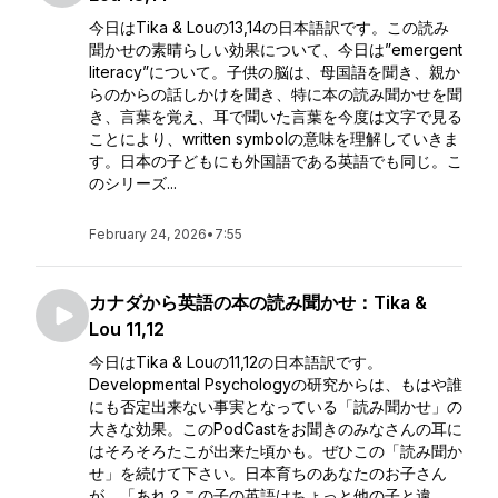
今日はTika & Louの13,14の日本語訳です。この読み
聞かせの素晴らしい効果について、今日は”emergent
literacy”について。子供の脳は、母国語を聞き、親か
らのからの話しかけを聞き、特に本の読み聞かせを聞
き、言葉を覚え、耳で聞いた言葉を今度は文字で見る
ことにより、written symbolの意味を理解していきま
す。日本の子どもにも外国語である英語でも同じ。こ
のシリーズ...
February 24, 2026
•
7:55
カナダから英語の本の読み聞かせ：Tika &
Lou 11,12
今日はTika & Louの11,12の日本語訳です。
Developmental Psychologyの研究からは、もはや誰
にも否定出来ない事実となっている「読み聞かせ」の
大きな効果。このPodCastをお聞きのみなさんの耳に
はそろそろたこが出来た頃かも。ぜひこの「読み聞か
せ」を続けて下さい。日本育ちのあなたのお子さん
が、「あれ？この子の英語はちょっと他の子と違