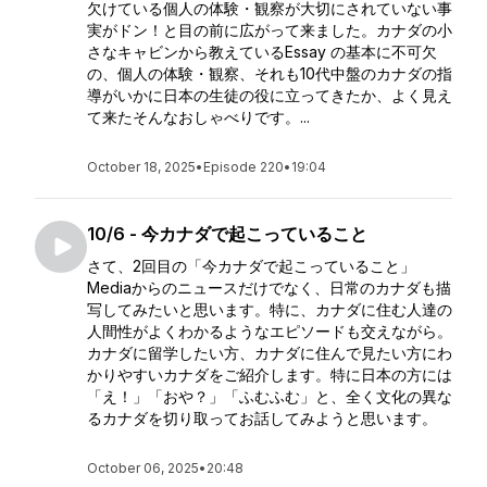
欠けている個人の体験・観察が大切にされていない事
実がドン！と目の前に広がって来ました。カナダの小
さなキャビンから教えているEssay の基本に不可欠
の、個人の体験・観察、それも10代中盤のカナダの指
導がいかに日本の生徒の役に立ってきたか、よく見え
て来たそんなおしゃべりです。...
October 18, 2025
•
Episode 220
•
19:04
10/6 - 今カナダで起こっていること
さて、2回目の「今カナダで起こっていること」
Mediaからのニュースだけでなく、日常のカナダも描
写してみたいと思います。特に、カナダに住む人達の
人間性がよくわかるようなエピソードも交えながら。
カナダに留学したい方、カナダに住んで見たい方にわ
かりやすいカナダをご紹介します。特に日本の方には
「え！」「おや？」「ふむふむ」と、全く文化の異な
るカナダを切り取ってお話してみようと思います。
October 06, 2025
•
20:48