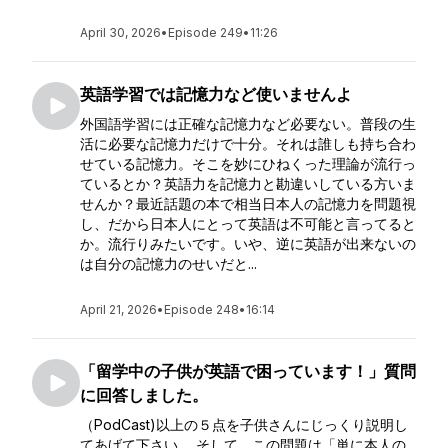
April 30, 2026
•
Episode 249
•
11:26
英語学習では記憶力など使いませんよ
外国語学習には正確な記憶力など必要ない。普段の生
活に必要な記憶力だけで十分。それは誰しも持ち合わ
せている記憶力。そこを妙にひねくった理論が流行っ
ているとか？英語力を記憶力と勘違いしている方いま
せんか？最近話題の本で相当日本人の記憶力を問題視
し、だから日本人にとって英語は不可能と言ってると
か。流行りみたいです。いや、逆に英語が出来ないの
は自分の記憶力のせいだと...
April 21, 2026
•
Episode 248
•
16:14
「留学中の子供が英語で困っています！」質問
に回答しました。
（PodCast)以上の５点を子供さんにじっくり説明し
てあげて下さい。 そして、この問題は「単に本人の