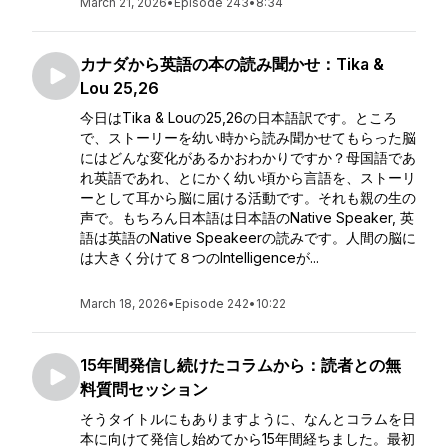
March 21, 2026
•
Episode 243
•
8:34
カナダから英語の本の読み聞かせ：Tika &
Lou 25,26
今日はTika & Louの25,26の日本語訳です。ところ
で、ストーリーを幼い時から読み聞かせてもらった脳
にはどんな変化があるかおわかりですか？母国語であ
れ英語であれ、とにかく幼い頃から言語を、ストーリ
ーとして耳から脳に届ける活動です。それも親の生の
声で。もちろん日本語は日本語のNative Speaker, 英
語は英語のNative Speakeerの読みです。人間の脳に
は大きく分けて８つのIntelligenceが...
March 18, 2026
•
Episode 242
•
10:22
15年間発信し続けたコラムから：読者との無
料質問セッション
そうタイトルにもありますように、なんとコラムを日
本に向けて発信し始めてから15年間経ちました。最初