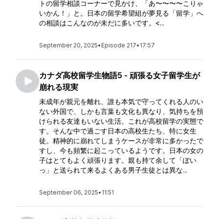
トの留学相談コーナーで見かけ、「あ〜〜〜〜こりゃ
いかん！」と。日本の留学希望組が夢見る「留学」へ
の相談はこんなのが未だに多いです。<...
September 20, 2025
•
Episode 217
•
17:57
カナダ高校留学生物語5 - 頑張る女子留学生が
崩れる現実
未成年が親元を離れ、誰も本気で守ってくれる人のい
ない外国で、しかも言葉も文化も異なり、気持ちを預
けられる友達もいない生活。これが高校留学の実態で
す。そんな中で過ごす日本の高校生たち、特に女生
徒。精神的に崩れてしまうケースが非常に多かったで
すし、今も頻繁に起こっているようです。日本の女の
子はとてもよく頑張ります。親も持て余して「ぽい
っ」と送られて来るよくある男子生徒とは異な...
September 06, 2025
•
11:51