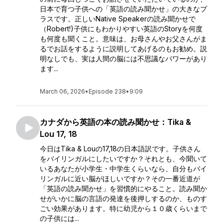
日本で育つ子供への「英語の読み聞かせ」の大きなプ
ラスです。正しいNative Speakerの読み聞かせで
（Robert!)子供にもわかりやすい英語のStoryを何度
も何度も聞くこと。意味は、お母さんやお父さんがま
るでお話をするように説明してあげるのもお勧め。説
明なしでも、実は人間の脳には不思議なパワーがあり
ます...
March 06, 2026
•
Episode 238
•
9:09
カナダから英語の本の読み聞かせ：Tika &
Lou 17, 18
今日はTika & Louの17,18の日本語訳です。子供さん
をバイリンガルにしたいですか？それとも、今聞いて
いるあなたが小学生・中学生くらいなら、自分もバイ
リンガルに近い脳がほしいですか？その一番近道が
「英語の読み聞かせ」を習慣的にやること。読み聞か
せがいかに脳の言語の発達を後押しするのか、ものす
ごい効果があります。特に幼児から１０歳くらいまで
の子供には...