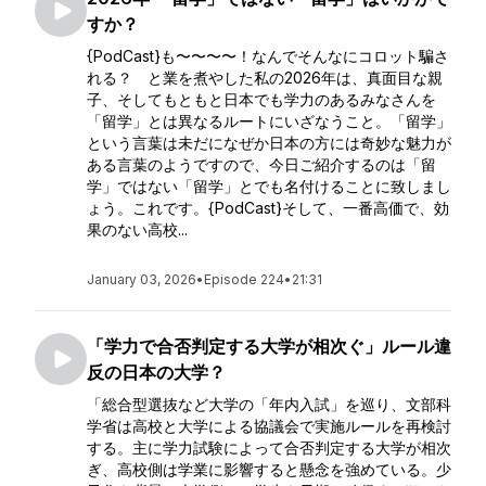
すか？
{PodCast}も〜〜〜〜！なんでそんなにコロット騙さ
れる？ と業を煮やした私の2026年は、真面目な親
子、そしてもともと日本でも学力のあるみなさんを
「留学」とは異なるルートにいざなうこと。「留学」
という言葉は未だになぜか日本の方には奇妙な魅力が
ある言葉のようですので、今日ご紹介するのは「留
学」ではない「留学」とでも名付けることに致しまし
ょう。これです。{PodCast}そして、一番高価で、効
果のない高校...
January 03, 2026
•
Episode 224
•
21:31
「学力で合否判定する大学が相次ぐ」ルール違
反の日本の大学？
「総合型選抜など大学の「年内入試」を巡り、文部科
学省は高校と大学による協議会で実施ルールを再検討
する。主に学力試験によって合否判定する大学が相次
ぎ、高校側は学業に影響すると懸念を強めている。少