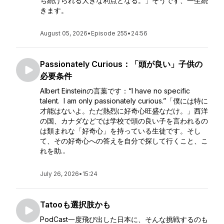
ち続けられる大きな利点となる。」そうです、一生続
きます。
August 05, 2026
•
Episode 255
•
24:56
Passionately Curious：「頭が良い」子供の
必要条件
Albert Einsteinの言葉です：“I have no specific
talent. I am only passionately curious.”「僕には特に
才能はないよ。ただ熱烈に好奇心旺盛なだけ。」西洋
の国、カナダなどでは学校で頭の良い子を言われるの
は類まれな「好奇心」を持っている生徒です。そし
て、その好奇心への答えを自分で探して行くこと、こ
れを助...
July 26, 2026
•
15:24
Tatooも選択肢かも
PodCast一度飛び出した日本に、そんな挑戦するのも