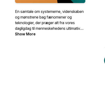
En samtale om systemerne, videnskaben
og mønstrene bag fænomener og
teknologier, der præger alt fra vores
dagligdag til menneskehedens ultimative
skæbne. Kommentarer eller spørgsmål?
Show More
Fang os på Bluesky:
https://bsky.app/profile/silberblom.dk