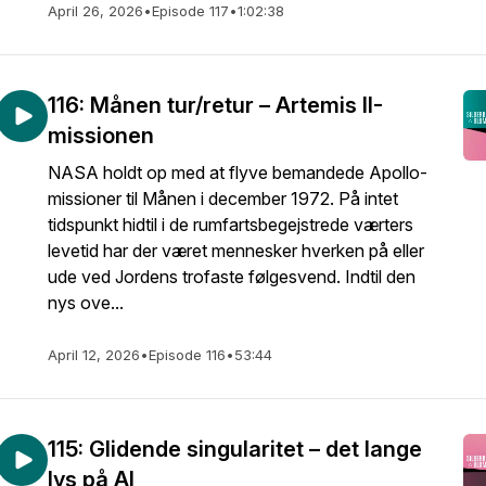
April 26, 2026
•
Episode 117
•
1:02:38
116: Månen tur/retur – Artemis II-
missionen
NASA holdt op med at flyve bemandede Apollo-
missioner til Månen i december 1972. På intet
tidspunkt hidtil i de rumfartsbegejstrede værters
levetid har der været mennesker hverken på eller
ude ved Jordens trofaste følgesvend. Indtil den
nys ove...
April 12, 2026
•
Episode 116
•
53:44
115: Glidende singularitet – det lange
lys på AI