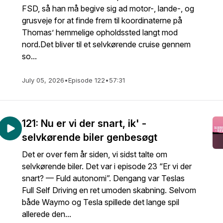
FSD, så han må begive sig ad motor-, lande-, og
grusveje for at finde frem til koordinaterne på
Thomas’ hemmelige opholdssted langt mod
nord.Det bliver til et selvkørende cruise gennem
so...
July 05, 2026
•
Episode 122
•
57:31
121: Nu er vi der snart, ik' -
selvkørende biler genbesøgt
Det er over fem år siden, vi sidst talte om
selvkørende biler. Det var i episode 23 “Er vi der
snart? — Fuld autonomi”. Dengang var Teslas
Full Self Driving en ret umoden skabning. Selvom
både Waymo og Tesla spillede det lange spil
allerede den...