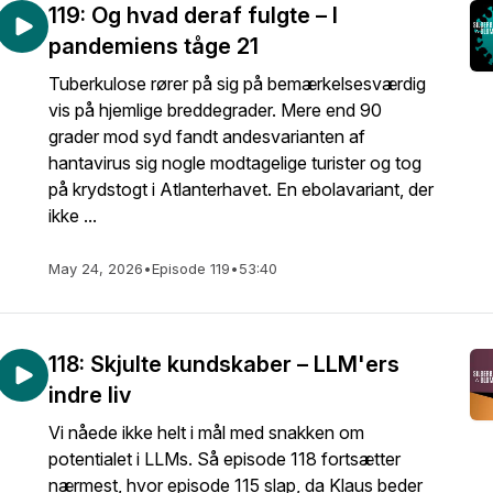
119: Og hvad deraf fulgte – I
pandemiens tåge 21
Tuberkulose rører på sig på bemærkelsesværdig
vis på hjemlige breddegrader. Mere end 90
grader mod syd fandt andesvarianten af
hantavirus sig nogle modtagelige turister og tog
på krydstogt i Atlanterhavet. En ebolavariant, der
ikke ...
May 24, 2026
•
Episode 119
•
53:40
118: Skjulte kundskaber – LLM'ers
indre liv
Vi nåede ikke helt i mål med snakken om
potentialet i LLMs. Så episode 118 fortsætter
nærmest, hvor episode 115 slap, da Klaus beder