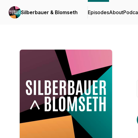
Silberbauer & Blomseth
Episodes
About
Podca