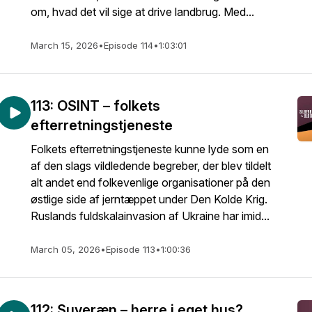
om, hvad det vil sige at drive landbrug. Med...
March 15, 2026
•
Episode 114
•
1:03:01
113: OSINT – folkets
efterretningstjeneste
Folkets efterretningstjeneste kunne lyde som en
af den slags vildledende begreber, der blev tildelt
alt andet end folkevenlige organisationer på den
østlige side af jerntæppet under Den Kolde Krig.
Ruslands fuldskalainvasion af Ukraine har imid...
March 05, 2026
•
Episode 113
•
1:00:36
112: Suveræn – herre i eget hus?