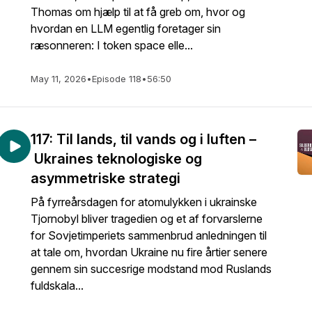
Thomas om hjælp til at få greb om, hvor og
hvordan en LLM egentlig foretager sin
ræsonneren: I token space elle...
May 11, 2026
•
Episode 118
•
56:50
117: Til lands, til vands og i luften –
Ukraines teknologiske og
asymmetriske strategi
På fyrreårsdagen for atomulykken i ukrainske
Tjornobyl bliver tragedien og et af forvarslerne
for Sovjetimperiets sammenbrud anledningen til
at tale om, hvordan Ukraine nu fire årtier senere
gennem sin succesrige modstand mod Ruslands
fuldskala...